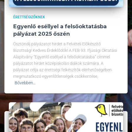
ÉRETTSÉGIZŐKNEK
Egyenlő eséllyel a felsőoktatásba
pályázat 2025 őszén
Ösztöndíj pályázatot hirdet a Felvételi Előkészítő
Bizottság! Kedves Érdeklődők! A FEB 93. Ifjúsági Oktatási
Alapítvány “Egyenlő eséllyel a felsőoktatásba” címmel
pályázatot hirdet középiskolás diákok számára. A
pályázat célja az érettségi felkészítők elérhetőségében
megmutatkozó egyenlőtlenségek csökkentése,
Bővebben...