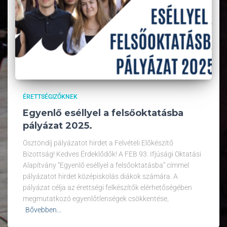
ÉRETTSÉGIZŐKNEK
Egyenlő eséllyel a felsőoktatásba
pályázat 2025.
Ösztöndíj pályázatot hirdet a Felvételi Előkészítő
Bizottság! Kedves Érdeklődők! A FEB 93. Ifjúsági Oktatási
Alapítvány “Egyenlő eséllyel a felsőoktatásba” címmel
pályázatot hirdet középiskolás diákok számára. A
pályázat célja az érettségi felkészítők elérhetőségében
megmutatkozó egyenlőtlenségek csökkentése,
Bővebben...