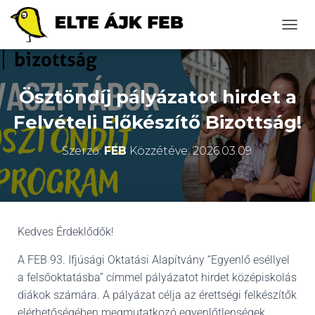
N
A
V
I
G
Ösztöndíj pályázatot hirdet a
Á
C
Felvételi Előkészítő Bizottság!
I
Ó
Szerző:
FEB
Közzétéve:
2026.03.09.
B
E
-
/
K
I
Kedves Érdeklődők!
K
A
A FEB 93. Ifjúsági Oktatási Alapítvány “Egyenlő eséllyel
P
C
a felsőoktatásba” címmel pályázatot hirdet középiskolás
S
diákok számára. A pályázat célja az érettségi felkészítők
O
elérhetőségében megmutatkozó egyenlőtlenségek