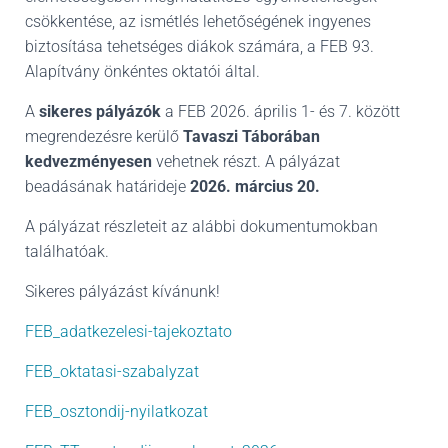
L
csökkentése, az ismétlés lehetőségének ingyenes
Á
S
biztosítása tehetséges diákok számára, a FEB 93.
A
Alapítvány önkéntes oktatói által.
A
sikeres pályázók
a FEB 2026. április 1- és 7. között
megrendezésre kerülő
Tavaszi Táborában
kedvezményesen
vehetnek részt. A pályázat
beadásának határideje
2026. március 20.
A pályázat részleteit az alábbi dokumentumokban
találhatóak.
Sikeres pályázást kívánunk!
FEB_adatkezelesi-tajekoztato
FEB_oktatasi-szabalyzat
FEB_osztondij-nyilatkozat