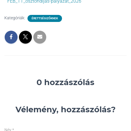
FEB_TT_osztondijas-palyazat_2026
Kategóriák:
ÉRETTSÉGIZŐKNEK
0 hozzászólás
Vélemény, hozzászólás?
Név
*