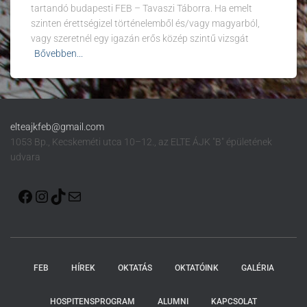
tartandó budapesti FEB – Tavaszi Táborra. Ha emelt
szinten érettségizel történelemből és/vagy magyarból,
vagy szeretnél egy igazán erős közép szintű vizsgát
Bővebben...
elteajkfeb@gmail.com
1053 Bp., Kecskeméti utca 10–12., az ELTE ÁJK "B" épületének
udvara
FEB
HÍREK
OKTATÁS
OKTATÓINK
GALÉRIA
HOSPITENSPROGRAM
ALUMNI
KAPCSOLAT