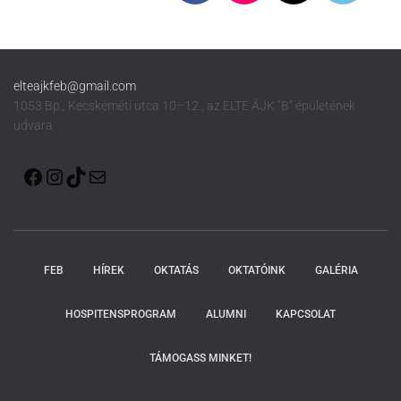
elteajkfeb@gmail.com
1053 Bp., Kecskeméti utca 10–12., az ELTE ÁJK "B" épületének
udvara
FEB
HÍREK
OKTATÁS
OKTATÓINK
GALÉRIA
HOSPITENSPROGRAM
ALUMNI
KAPCSOLAT
TÁMOGASS MINKET!