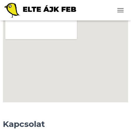
N
A
V
I
G
Á
C
I
Ó
B
E
-
/
K
I
K
A
P
C
S
Kapcsolat
O