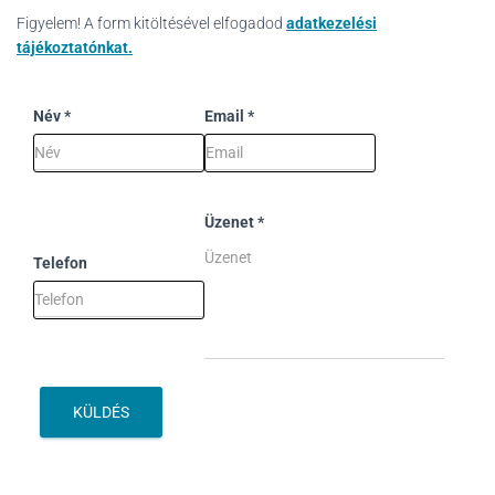
L
Á
Figyelem! A form kitöltésével elfogadod
adatkezelési
S
tájékoztatónkat.
A
Név
*
Email
*
Üzenet
*
Telefon
KÜLDÉS