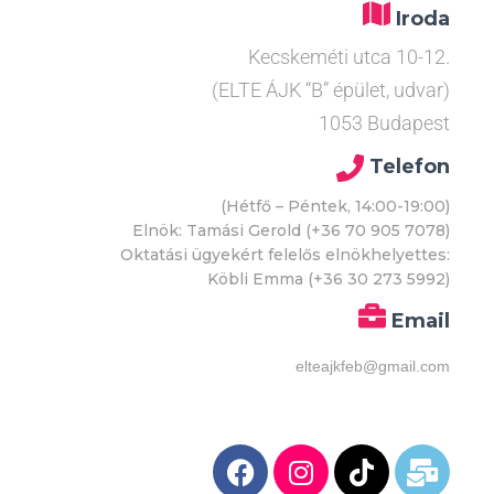
Iroda
Kecskeméti utca 10-12.
(ELTE ÁJK “B” épület, udvar)
1053 Budapest
Telefon
(Hétfő – Péntek, 14:00-19:00)
Elnök: Tamási Gerold (+36 70 905 7078)
Oktatási ügyekért felelős elnökhelyettes:
Köbli Emma (+36 30 273 5992)
Email
elteajkfeb@gmail.com