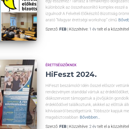
egy esszéhez? Tartasz a témakifejtő dolgozat
különbözik az összehasonlító komplex esszé a 
izgulnod! A Felvételi Előkészítő Bizottság örömm
arató “Magyar érettségi workshop” című
Bőve
Szerző:
FEB
| Közzétéve:
1 év
telt el a közzététe
ÉRETTSÉGIZŐKNEK
HiFeszt 2024.
HiFeszt beszámoló! Idén ősszel először vettün
rendezvényen standdal vártuk az érdeklődőket, 
diákszervezet támogattuk a jövőjükön gondol
érdeklődővel találkoztunk, akikkel az előttük ál
kihívásairól beszélgettünk. Többször kapjuk me
magabiztosabban
Bővebben…
Szerző:
FEB
| Közzétéve:
2 év
telt el a közzététe