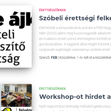
ÉRETTSÉGIZŐKNEK
Szóbeli érettségi fel
Elérhetőek a könyvesboltok polcain a FEB Nagy
Idén (2025) jelent meg huszonegyedik alkalomma
és irodalom emelt szintű érettségihez kötődő 
gondozásában. A tagjaink által megírt kötetek 
nyújtanak segítséget valamennyi szóbeli emelt
Szerző:
FEB
| Közzétéve:
1 év
telt el a közzététe
ÉRETTSÉGIZŐKNEK
Workshop-ot hirdet a
Nyílt regisztráció érettségi műhelyfoglalkozá