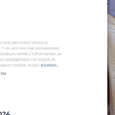
íven idén is részt vettünk az
 11-én, ahol nem csak szervezetünket,
alálkozni veletek a Treffort-kertben, és
lzív beszélgetésben volt részünk, és
ogatott hozzánk. Az ilyen
Bővebben…
l óta
024.