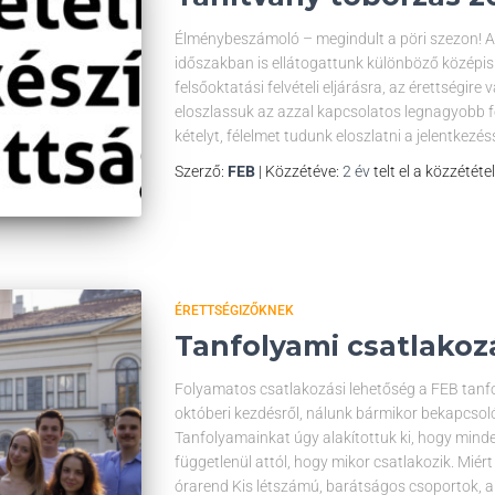
Élménybeszámoló – megindult a pöri szezon! A
időszakban is ellátogattunk különböző középisk
felsőoktatási felvételi eljárásra, az érettségir
eloszlassuk az azzal kapcsolatos legnagyobb 
kételyt, félelmet tudunk eloszlatni a jelentkezé
Szerző:
FEB
| Közzétéve:
2 év
telt el a közzététe
ÉRETTSÉGIZŐKNEK
Tanfolyami csatlakoz
Folyamatos csatlakozási lehetőség a FEB tanf
októberi kezdésről, nálunk bármikor bekapcso
Tanfolyamainkat úgy alakítottuk ki, hogy minden
függetlenül attól, hogy mikor csatlakozik. Mié
órarend Kis létszámú, barátságos csoportok, a