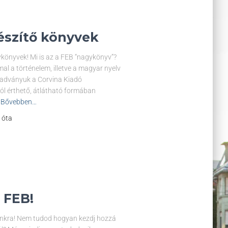
készítő könyvek
könyvek! Mi is az a FEB “nagykönyv”?
l a történelem, illetve a magyar nyelv
kiadványuk a Corvina Kiadó
jól érthető, átlátható formában
Bővebben…
l óta
 FEB!
sunkra! Nem tudod hogyan kezdj hozzá