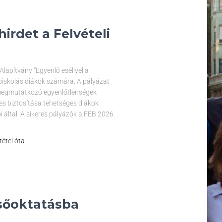
irdet a Felvételi
Alapítvány “Egyenlő eséllyel a
piskolás diákok számára. A pályázat
n megmutatkozó egyenlőtlenségek
es biztosítása tehetséges diákok
 által. A sikeres pályázók a FEB 2026.
tétel óta
lsőoktatásba