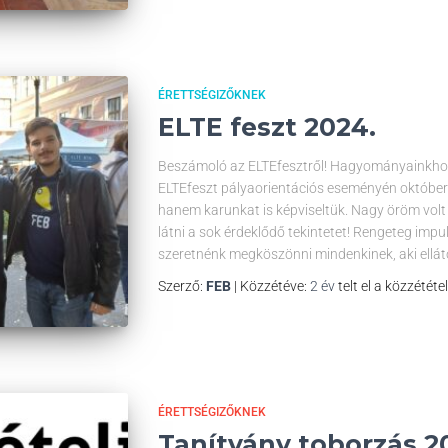
ÉRETTSÉGIZŐKNEK
ELTE feszt 2024.
Beszámoló az ELTEfesztről! Hagyományainkhoz h
ELTEfeszt pályaorientációs eseményén október
hanem karunkat is képviseltük. Nagy öröm volt t
látni a sok érdeklődő tekintetet! Rengeteg impu
szeretnénk megköszönni mindenkinek, aki ellát
Szerző:
FEB
| Közzétéve:
2 év
telt el a közzététe
ÉRETTSÉGIZŐKNEK
Tanítvány toborzás 2