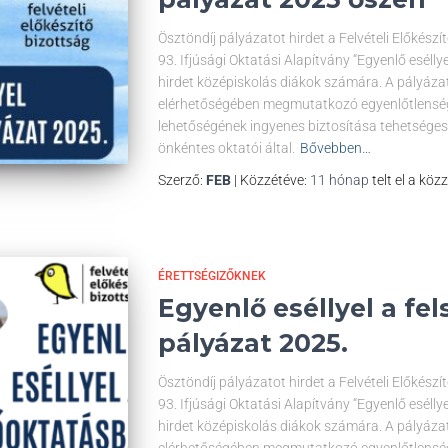
Ösztöndíj pályázatot hirdet a Felvételi Előkész
93. Ifjúsági Oktatási Alapítvány “Egyenlő eséll
hirdet középiskolás diákok számára. A pályázat 
elérhetőségében megmutatkozó egyenlőtlenség
lehetőségének ingyenes biztosítása tehetséges
önkéntes oktatói által.
Bővebben…
Szerző:
FEB
| Közzétéve:
11 hónap
telt el a köz
ÉRETTSÉGIZŐKNEK
Egyenlő eséllyel a fe
pályázat 2025.
Ösztöndíj pályázatot hirdet a Felvételi Előkész
93. Ifjúsági Oktatási Alapítvány “Egyenlő eséll
hirdet középiskolás diákok számára. A pályázat 