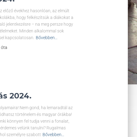
z előző évekhez hasonlóan, az elmúlt
olákba, hogy felkészítsük a diákokat a
e való jelentkezésre – na meg persze hogy
félelmeket. Minden alkalommal sok
ssel kapcsolatosan.
Bővebben…
l óta
ás 2024.
olyamaira! Nem gond, ha lemaradtál az
lódhatsz történelem és magyar órákba!
ki könnyen fel tudja venni a fonalat,
rt érdemes velünk tanulni? Rugalmas
hol személyre szabott
Bővebben…