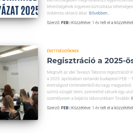
elérhetőségében megmutatkozó egyenlőtlenség
lehetőségének ingyenes biztosítása tehetséges
önkéntes oktatói által.
Bővebben…
Szerző:
FEB
| Közzétéve:
1 év
telt el a közzététe
ÉRETTSÉGIZŐKNEK
Regisztráció a 2025-ö
Megnyílt az idei Tavaszi Táboros regisztráció! K
a 2025. áprilisában tartandó budapesti FEB – T
érettségizel történelemből és/vagy magyarból,
szintű vizsgát tenni, szeretettel várunk egy uto
személyesen a bejárós táborunkban! További
Szerző:
FEB
| Közzétéve:
1 év
telt el a közzététe