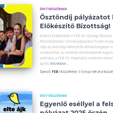
ÉRETTSÉGIZŐKNEK
Ösztöndíj pályázatot h
Előkészítő Bizottság!
Kedves Érdeklődők! A FEB 93. Ifjúsági Oktatási 
felsőoktatásba” címmel pályázatot hirdet közé
célja az érettségi felkészítők elérhetőségébe
csökkentése, az ismétlés lehetőségének ingyen
számára, a FEB 93. Alapítvány önkéntes oktatói
április
Bővebben…
Szerző:
FEB
| Közzétéve:
5 hónap
telt el a közzé
ÉRETTSÉGIZŐKNEK
Egyenlő eséllyel a fe
pályázat 2025 őszén