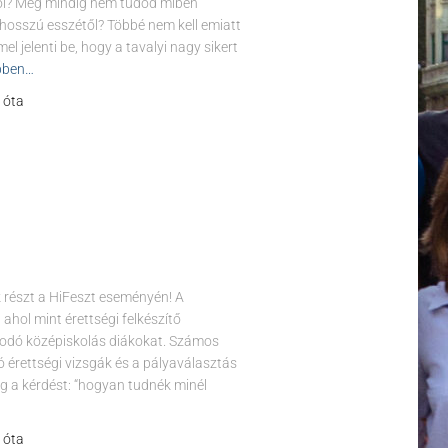
tól? Még mindig nem tudod miben
hosszú esszétől? Többé nem kell emiatt
el jelenti be, hogy a tavalyi nagy sikert
bben…
l óta
k részt a HiFeszt eseményén! A
ahol mint érettségi felkészítő
kodó középiskolás diákokat. Számos
ló érettségi vizsgák és a pályaválasztás
g a kérdést: “hogyan tudnék minél
l óta