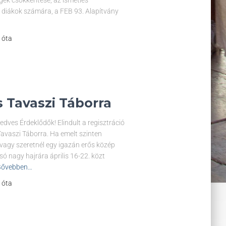
ek csökkentése, az ismétlés
 diákok számára, a FEB 93. Alapítvány
l óta
s Tavaszi Táborra
edves Érdeklődők! Elindult a regisztráció
avaszi Táborra. Ha emelt szinten
 vagy szeretnél egy igazán erős közép
lsó nagy hajrára április 16-22. közt
Bővebben…
l óta