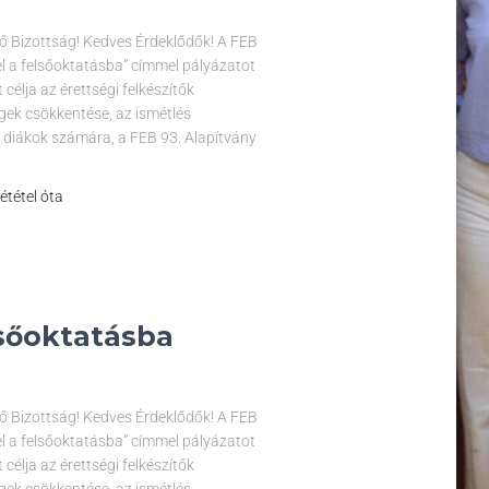
ítő Bizottság! Kedves Érdeklődők! A FEB
yel a felsőoktatásba” címmel pályázatot
célja az érettségi felkészítők
ek csökkentése, az ismétlés
 diákok számára, a FEB 93. Alapítvány
zététel óta
lsőoktatásba
ítő Bizottság! Kedves Érdeklődők! A FEB
yel a felsőoktatásba” címmel pályázatot
célja az érettségi felkészítők