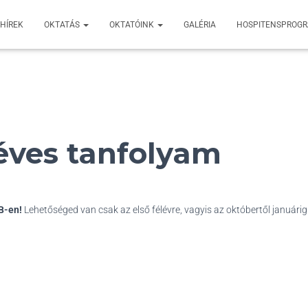
HÍREK
OKTATÁS
OKTATÓINK
GALÉRIA
HOSPITENSPROG
éves tanfolyam
EB-en!
Lehetőséged van csak az első félévre, vagyis az októbertől januárig