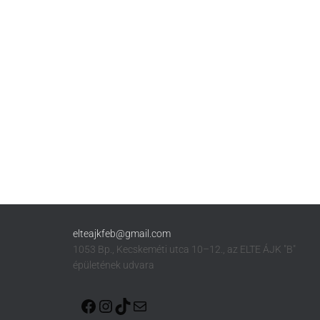
elteajkfeb@gmail.com
1053 Bp., Kecskeméti utca 10–12., az ELTE ÁJK "B"
épületének udvara