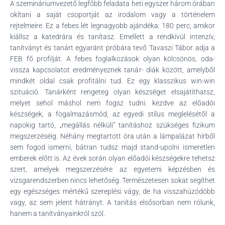
A szemináriumvezető legfőbb feladata heti egyszer három órában
okítani a saját csoportját az irodalom vagy a történelem
rejtelmeire. Ez a febes lét legnagyobb ajándéka: 180 perc, amikor
kiállsz a katedrára és tanítasz. Emellett a rendkívül intenzív,
tanítványt és tanárt egyaránt próbára tevő Tavaszi Tábor adja a
FEB fő profilját. A febes foglalkozások olyan kölcsönös, oda-
vissza kapcsolatot eredményeznek tanár- diák között, amelyből
mindkét oldal csak profitálni tud. Ez egy klasszikus win-win
szituáció. Tanárként rengeteg olyan készséget elsajátíthatsz,
melyet sehol máshol nem fogsz tudni: kezdve az előadói
készségek, a fogalmazásmód, az egyedi stílus meglelésétől a
napokig tartó, „megállás nélküli” tanításhoz szükséges fizikum
megszerzéséig. Néhány megtartott óra után a lámpalázat hírből
sem fogod ismerni, bátran tudsz majd stand-upolni ismeretlen
emberek előtt is. Az évek során olyan előadói készségekre tehetsz
szert, amelyek megszerzésére az egyetemi képzésben és
vizsgarendszerben nincs lehetőség. Természetesen sokat segíthet
egy egészséges mértékű szereplési vágy, de ha visszahúzódóbb
vagy, az sem jelent hátrányt. A tanítás elsősorban nem rólunk,
hanem a tanítványainkról szól.