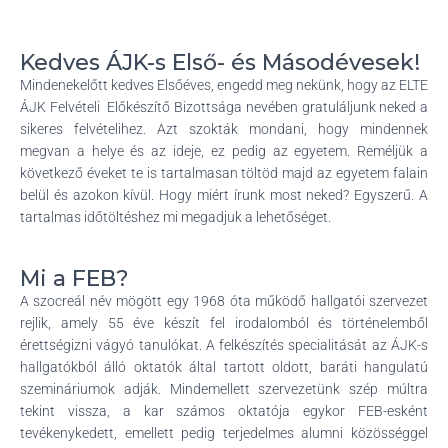
L
Á
S
Kedves ÁJK-s Első- és Másodévesek!
A
Mindenekelőtt kedves Elsőéves, engedd meg nekünk, hogy az ELTE
ÁJK Felvételi Előkészítő Bizottsága nevében gratuláljunk neked a
sikeres felvételihez. Azt szokták mondani, hogy mindennek
megvan a helye és az ideje, ez pedig az egyetem. Reméljük a
következő éveket te is tartalmasan töltöd majd az egyetem falain
belül és azokon kívül. Hogy miért írunk most neked? Egyszerű. A
tartalmas időtöltéshez mi megadjuk a lehetőséget.
Mi a FEB?
A szocreál név mögött egy 1968 óta működő hallgatói szervezet
rejlik, amely 55 éve készít fel irodalomból és történelemből
érettségizni vágyó tanulókat. A felkészítés specialitását az ÁJK-s
hallgatókból álló oktatók által tartott oldott, baráti hangulatú
szemináriumok adják. Mindemellett szervezetünk szép múltra
tekint vissza, a kar számos oktatója egykor FEB-esként
tevékenykedett, emellett pedig terjedelmes alumni közösséggel