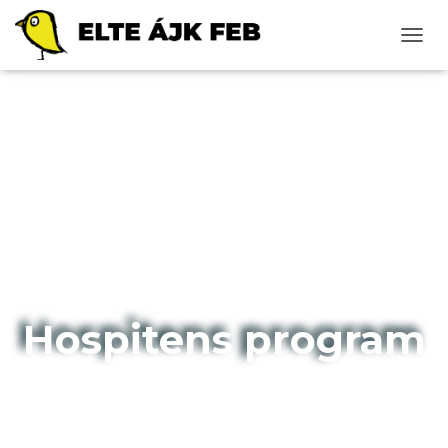
N
A
V
I
G
Á
C
I
Ó
B
E
-
/
K
I
Hospitens program
K
A
P
C
S
O