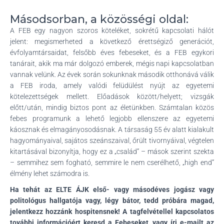
Másodsorban, a közösségi oldal:
A FEB egy nagyon szoros köteléket, sokrétű kapcsolati hálót
jelent: megismerheted a következő érettségiző generációt,
évfolyamtársaidat, felsőbb éves febeseket, és a FEB egykori
tanárait, akik ma már dolgozó emberek, mégis napi kapcsolatban
vannak velünk. Az évek során sokunknak második otthonává válik
a FEB iroda, amely valódi felüdülést nyújt az egyetemi
kötelezettségek mellett. Előadások között/helyett; vizsgák
előtt/után, mindig biztos pont az életünkben. Számtalan közös
febes programunk a lehető legjobb ellenszere az egyetemi
káosznak és elmagányosodásnak. A társaság 55 év alatt kialakult
hagyományaival, sajátos szeánszaival, őrült tivornyáival, végtelen
kitartásával bizonyítja, hogy ez a „család” – mások szerint szekta
– semmihez sem fogható, semmire le nem cserélhető, „high end”
élmény lehet számodra is.
Ha tehát az ELTE ÁJK első- vagy másodéves jogász vagy
politológus hallgatója vagy, légy bátor, tedd próbára magad,
jelentkezz hozzánk hospitensnek! A tagfelvétellel kapcsolatos
további információért keresd a Febeseket, vagy írj e-mailt az