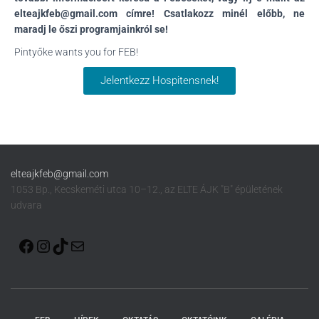
elteajkfeb@gmail.com címre! Csatlakozz minél előbb, ne
maradj le őszi programjainkról se!
Pintyőke wants you for FEB!
Jelentkezz Hospitensnek!
elteajkfeb@gmail.com
1053 Bp., Kecskeméti utca 10–12., az ELTE ÁJK "B" épületének
udvara