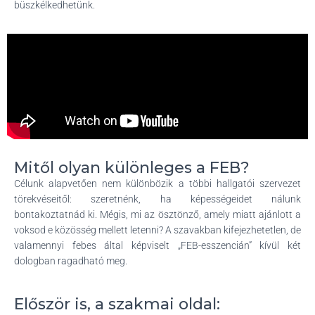
büszkélkedhetünk.
Mitől olyan különleges a FEB?
Célunk alapvetően nem különbözik a többi hallgatói szervezet
törekvéseitől: szeretnénk, ha képességeidet nálunk
bontakoztatnád ki. Mégis, mi az ösztönző, amely miatt ajánlott a
voksod e közösség mellett letenni? A szavakban kifejezhetetlen, de
valamennyi febes által képviselt „FEB-esszencián” kívül két
dologban ragadható meg.
Először is, a szakmai oldal: