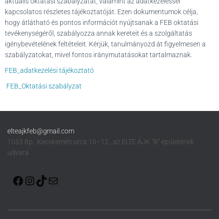
L
aktuális oktatási szabályzatát, valamint az adatkezeléssel
Á
kapcsolatos részletes tájékoztatóját. Ezen dokumentumok célja,
S
hogy átlátható és pontos információt nyújtsanak a FEB oktatási
A
tevékenységéről, szabályozza annak kereteit és a szolgáltatás
igénybevételének feltételeit. Kérjük, tanulmányozd át figyelmesen a
szabályzatokat, mivel fontos iránymutatásokat tartalmaznak.
FEB_adatkezelési tájékoztató
FEB_Oktatási szabályzat
elteajkfeb@gmail.com
1053 Bp., Kecskeméti utca 10–12., az ELTE ÁJK "B" épületének
udvara