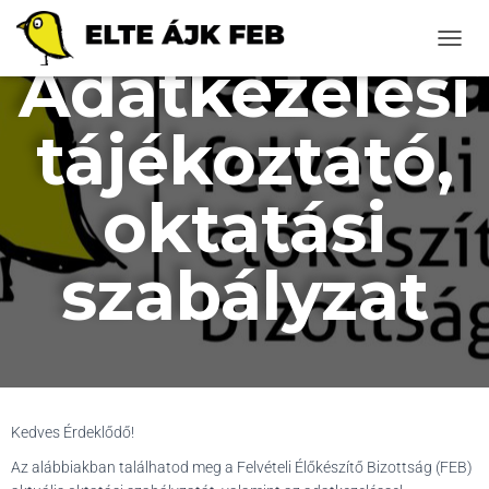
N
Adatkezelési
A
V
I
tájékoztató,
G
Á
C
oktatási
I
Ó
B
szabályzat
E
-
/
K
I
K
A
P
C
Kedves Érdeklődő!
S
Az alábbiakban találhatod meg a Felvételi Élőkészítő Bizottság (FEB)
O