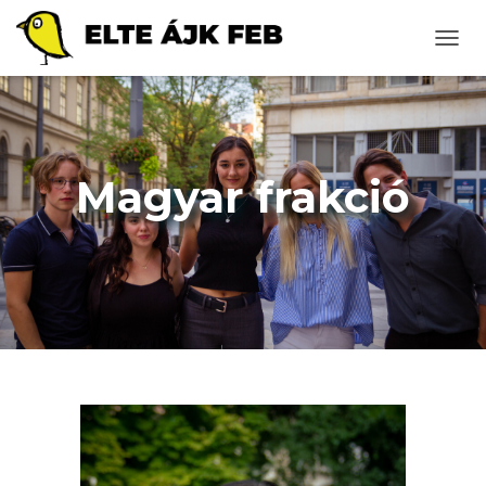
N
A
V
I
G
Á
C
Magyar frakció
I
Ó
B
E
-
/
K
I
K
A
P
C
S
O