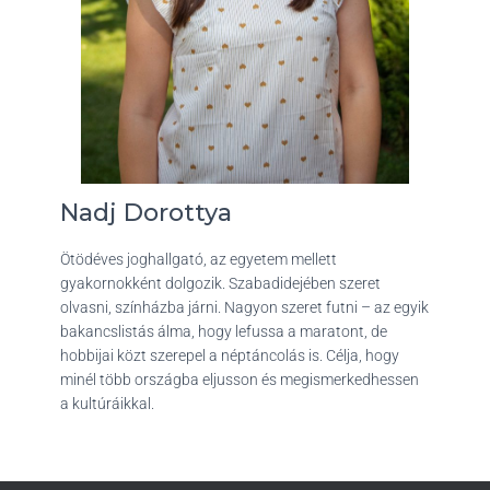
Nadj Dorottya
Ötödéves joghallgató, az egyetem mellett
gyakornokként dolgozik. Szabadidejében szeret
olvasni, színházba járni. Nagyon szeret futni – az egyik
bakancslistás álma, hogy lefussa a maratont, de
hobbijai közt szerepel a néptáncolás is. Célja, hogy
minél több országba eljusson és megismerkedhessen
a kultúráikkal.