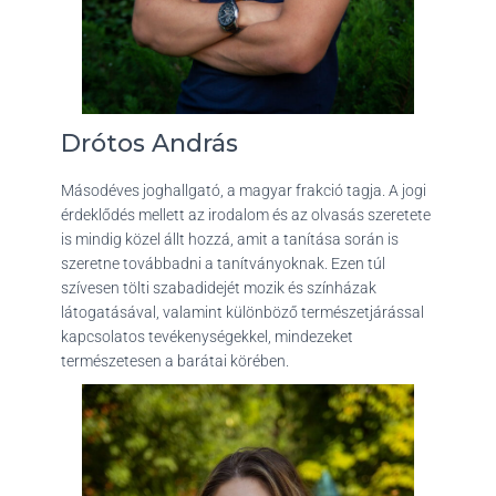
Drótos András
Másodéves joghallgató, a magyar frakció tagja. A jogi
érdeklődés mellett az irodalom és az olvasás szeretete
is mindig közel állt hozzá, amit a tanítása során is
szeretne továbbadni a tanítványoknak. Ezen túl
szívesen tölti szabadidejét mozik és színházak
látogatásával, valamint különböző természetjárással
kapcsolatos tevékenységekkel, mindezeket
természetesen a barátai körében.