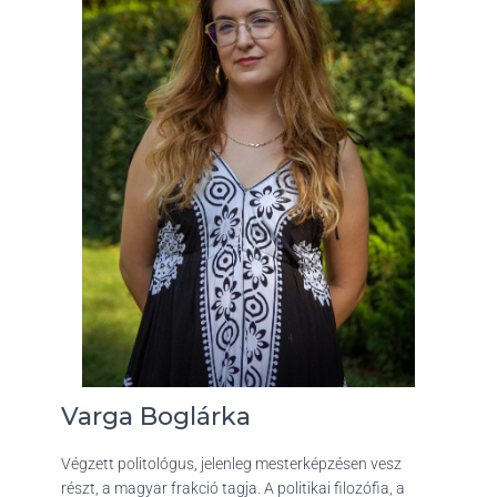
Varga Boglárka
Végzett politológus, jelenleg mesterképzésen vesz
részt, a magyar frakció tagja. A politikai filozófia, a