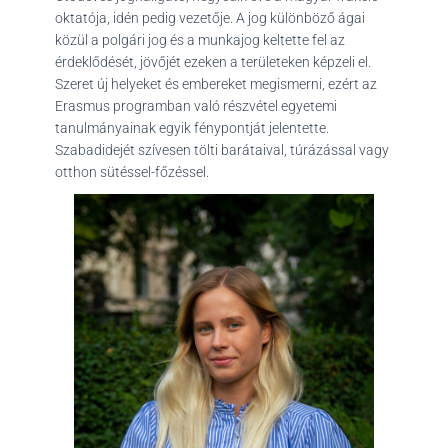
oktatója, idén pedig vezetője. A jog különböző ágai
közül a polgári jog és a munkajog keltette fel az
érdeklődését, jövőjét ezeken a területeken képzeli el.
Szeret új helyeket és embereket megismerni, ezért az
Erasmus programban való részvétel egyetemi
tanulmányainak egyik fénypontját jelentette.
Szabadidejét szívesen tölti barátaival, túrázással vagy
otthon sütéssel-főzéssel.