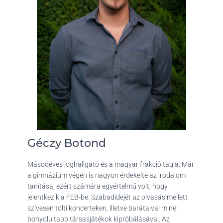
Géczy Botond
Másodéves joghallgató és a magyar frakció tagja. Már
a gimnázium végén is nagyon érdekelte az irodalom
tanítása, ezért számára egyértelmű volt, hogy
jelentkezik a FEB-be. Szabadidejét az olvasás mellett
szívesen tölti koncerteken, illetve barátaival minél
bonyolultabb társasjátékok kipróbálásával. Az