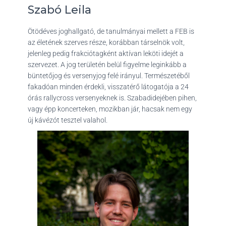
Szabó Leila
Ötödéves joghallgató, de tanulmányai mellett a FEB is
az életének szerves része, korábban társelnök volt,
jelenleg pedig frakciótagként aktívan leköti idejét a
szervezet. A jog területén belül figyelme leginkább a
büntetőjog és versenyjog felé irányul. Természetéből
fakadóan minden érdekli, visszatérő látogatója a 24
órás rallycross versenyeknek is. Szabadidejében pihen,
vagy épp koncerteken, mozikban jár, hacsak nem egy
új kávézót tesztel valahol.