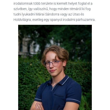
irodalomnak több területe is kiemelt helyet foglal el a
szívében, így valószínű, hogy minden témáról ki fog
tudni lyukadni Márai Sándorra vagy az Utas és
Holdvilágra, esetleg egy spanyol irodalmi párhuzamra.