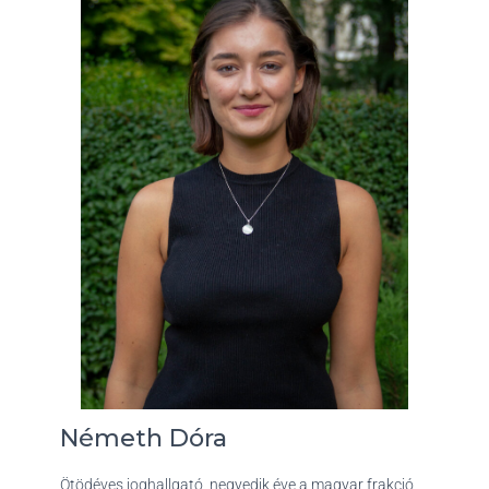
L
Á
S
A
Németh Dóra
Ötödéves joghallgató, negyedik éve a magyar frakció