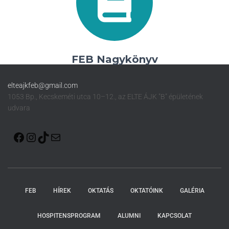
FEB Nagykönyv
elteajkfeb@gmail.com
1053 Bp., Kecskeméti utca 10–12., az ELTE ÁJK "B" épületének
udvara
FEB
HÍREK
OKTATÁS
OKTATÓINK
GALÉRIA
HOSPITENSPROGRAM
ALUMNI
KAPCSOLAT