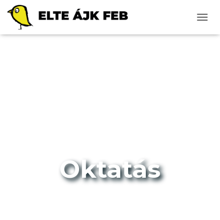
N
A
V
I
G
Á
C
I
Ó
B
E
-
/
K
I
Oktatás
K
A
P
C
S
O