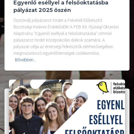
Egyenlő eséllyel a felsőoktatásba
pályázat 2025 őszén
Ösztöndíj pályázatot hirdet a Felvételi Előkészítő
Bizottság! Kedves Érdeklődők! A FEB 93. Ifjúsági Oktatási
Alapítvány “Egyenlő eséllyel a felsőoktatásba” címmel
pályázatot hirdet középiskolás diákok számára. A
pályázat célja az érettségi felkészítők elérhetőségében
megmutatkozó egyenlőtlenségek csökkentése,
Bővebben...