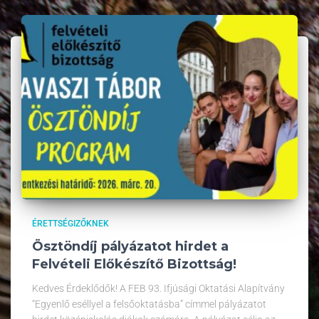
ÉRETTSÉGIZŐKNEK
Ösztöndíj pályázatot hirdet a
Felvételi Előkészítő Bizottság!
Kedves Érdeklődők! A FEB 93. Ifjúsági Oktatási Alapítvány
“Egyenlő eséllyel a felsőoktatásba” címmel pályázatot