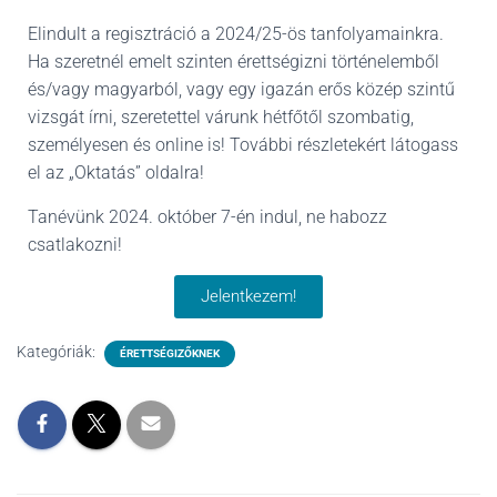
L
Á
Elindult a regisztráció a 2024/25-ös tanfolyamainkra.
S
Ha szeretnél emelt szinten érettségizni történelemből
A
és/vagy magyarból, vagy egy igazán erős közép szintű
vizsgát írni, szeretettel várunk hétfőtől szombatig,
személyesen és online is! További részletekért látogass
el az „Oktatás” oldalra!
Tanévünk 2024. október 7-én indul, ne habozz
csatlakozni!
Jelentkezem!
Kategóriák:
ÉRETTSÉGIZŐKNEK