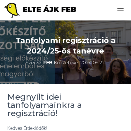
N
A
V
I
G
Tanfolyami regisztráció a
Á
C
2024/25-ös tanévre
I
Ó
Szerző:
FEB
Közzétéve:
2024.09.22.
B
E
-
/
K
I
Megnyílt idei
K
tanfolyamainkra a
A
P
regisztráció!
C
S
O
Kedves Érdeklődők!