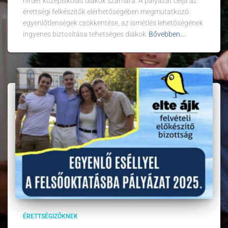
hirdet középiskolás diákok számára. A pályázat célja az
érettségi felkészítők elérhetőségében megmutatkozó
egyenlőtlenségek csökkentése, az ismétlés lehetőségének
ingyenes biztosítása tehetséges diákok
Bővebben...
ÉRETTSÉGIZŐKNEK