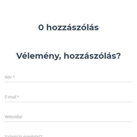
0 hozzászólás
Vélemény, hozzászólás?
Név
*
E-mail
*
Weboldal
Valami jó gondolat?