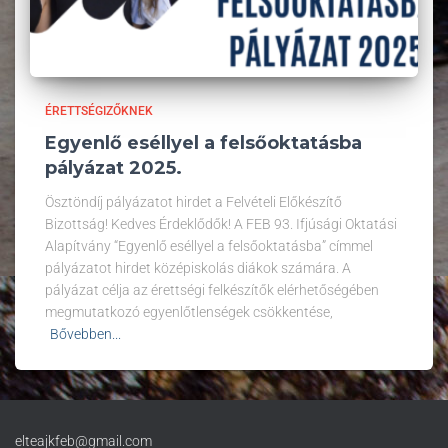
ÉRETTSÉGIZŐKNEK
Egyenlő eséllyel a felsőoktatásba
pályázat 2025.
Ösztöndíj pályázatot hirdet a Felvételi Előkészítő
Bizottság! Kedves Érdeklődők! A FEB 93. Ifjúsági Oktatási
Alapítvány “Egyenlő eséllyel a felsőoktatásba” címmel
pályázatot hirdet középiskolás diákok számára. A
pályázat célja az érettségi felkészítők elérhetőségében
megmutatkozó egyenlőtlenségek csökkentése,
Bővebben...
elteajkfeb@gmail.com